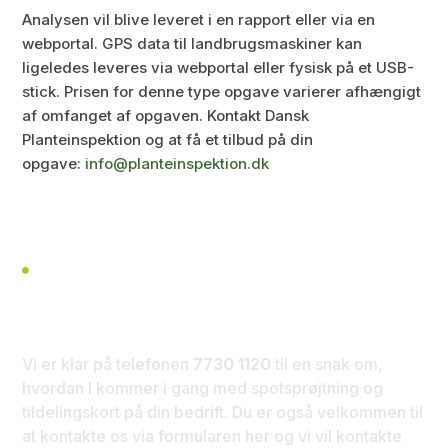
Analysen vil blive leveret i en rapport eller via en
webportal. GPS data til landbrugsmaskiner kan
ligeledes leveres via webportal eller fysisk på et USB-
stick. Prisen for denne type opgave varierer afhængigt
af omfanget af opgaven. Kontakt Dansk
Planteinspektion og at få et tilbud på din
opgave:
info@planteinspektion.dk
ALTID GOD KUNDESERVICE

Kontakt os i dag
Vi er klar på telefonen
7730 1120
til en snak om,
hvordan I kommer i gang med spotsprøjtning og
tildelingskort på din bedrift. Du er også velkommen til
at kontakte os via formularen her og vi vil kontakte