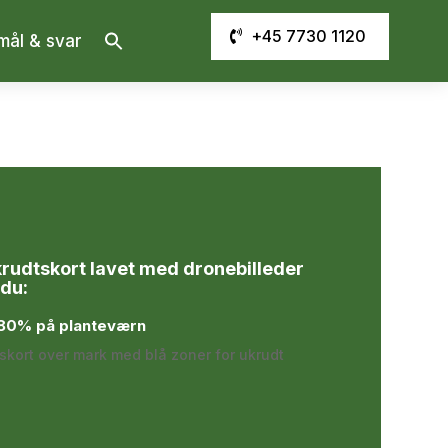
Search
+45 7730 1120
mål & svar
for:
Search Button
rudtskort lavet med dronebilleder
 du:
l 80% på planteværn