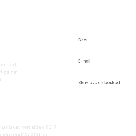
 dag
vordan I
t på din
a
.
ange års
rfaring
 har lavet kort siden 2017
l mere end 25.000 ha