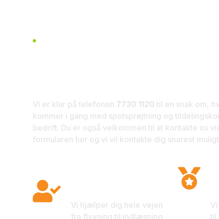
ALTID GOD KUNDESERVICE

Kontakt os i
Vi er klar på telefonen
7730 1120
til en snak om, h
kommer i gang med spotsprøjtning og tildelingskor
bedrift. Du er også velkommen til at kontakte os vi
formularen her og vi vil kontakte dig snarest muligt
M

God kundeservice
e

Vi hjælper dig hele vejen
Vi
fra flyvning til indlæsning
ti