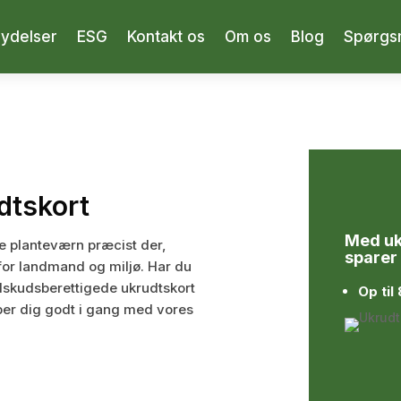
 ydelser
ESG
Kontakt os
Om os
Blog
Spørgs
tskort​
Med uk
e planteværn præcist der,
sparer
for landmand og miljø. Har du
tilskudsberettigede ukrudtskort
Op ti
per dig godt i gang med vores