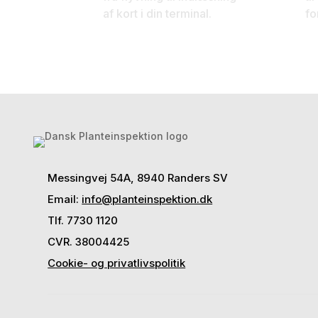
af kort i din terminal.
fo
Messingvej 54A, 8940 Randers SV
Email:
info@planteinspektion.dk
Tlf. 7730 1120
CVR. 38004425
Cookie- og privatlivspolitik